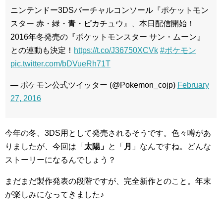
ニンテンドー3DSバーチャルコンソール『ポケットモン
スター 赤・緑・青・ピカチュウ』、本日配信開始！
2016年冬発売の『ポケットモンスター サン・ムーン』
との連動も決定！
https://t.co/J36750XCVk
#ポケモン
pic.twitter.com/bDVueRh71T
— ポケモン公式ツイッター (@Pokemon_cojp)
February
27, 2016
今年の冬、3DS用として発売されるそうです。色々噂があ
りましたが、今回は「
太陽」
と「
月
」なんですね。どんな
ストーリーになるんでしょう？
まだまだ製作発表の段階ですが、完全新作とのこと。年末
が楽しみになってきました♪