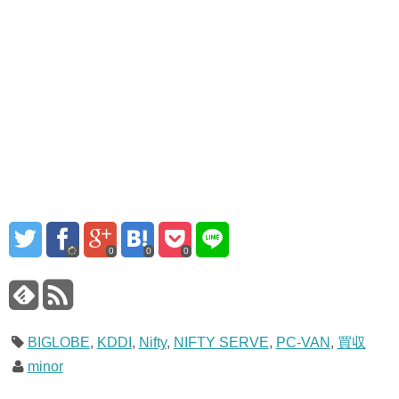
0
0
0
BIGLOBE
,
KDDI
,
Nifty
,
NIFTY SERVE
,
PC-VAN
,
買収
minor