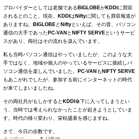
プロバイダーとしては老舗である
BIGLOBE
が
KDDI
に買収
されるとのこと。現在、
KDDI
は
Nifty
に関しても買収報道が
ありますね。
BIGLOBE
と
Nifty
といえば、その昔、パソコン
通信の大手であった
PC-VAN
と
NIFTY SERVE
というサービ
スがあり、両社はその流れを汲んでいます。
私も当時パソコン通信はやっていましたが、このような大
手ではなく、地域や個人のやっているサービスに接続しパ
ソコン通信を楽しんでいました。
PC-VAN
も
NIFTY SERVE
もあこがれでしたが、参加する前にインターネットの時代
が来てしまいましたね。
その両社共がもしかすると
KDDI
傘下に入ってしまうとい
う、当時では考えられなかったことが起きようとしていま
す。時代の移り変わり、栄枯盛衰を感じますね。
さて、今日の歩数です。