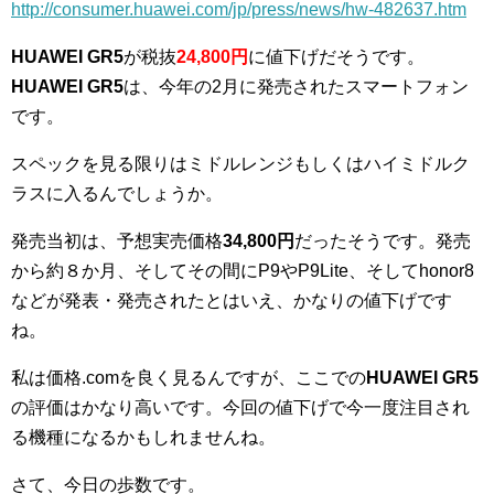
http://consumer.huawei.com/jp/press/news/hw-482637.htm
HUAWEI GR5
が税抜
24,800円
に値下げだそうです。
HUAWEI GR5
は、今年の2月に発売されたスマートフォン
です。
スペックを見る限りはミドルレンジもしくはハイミドルク
ラスに入るんでしょうか。
発売当初は、予想実売価格
34,800円
だったそうです。発売
から約８か月、そしてその間にP9やP9Lite、そしてhonor8
などが発表・発売されたとはいえ、かなりの値下げです
ね。
私は価格.comを良く見るんですが、ここでの
HUAWEI GR5
の評価はかなり高いです。今回の値下げで今一度注目され
る機種になるかもしれませんね。
さて、今日の歩数です。