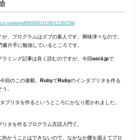
開始
ascii.jp/elem/000/001/228/1228239/
が、プログラムはズブの素人です。興味津々なので、
門書片手に勉強しているところです。
グラミング記事は良く読むのですが、今回
ascii.jp
で
今回のこの連載、
Ruby
で
Ruby
のインタプリタを作る
そう。
タプリタを作るというところにかなり惹かれました。
プリタを作るプログラム言語入門て。
に向かうことはできないので、なかなか腰を据えてプロ