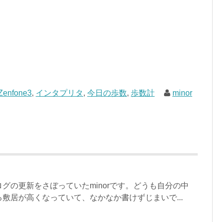
Zenfone3
,
インタプリタ
,
今日の歩数
,
歩数計
minor
グの更新をさぼっていたminorです。どうも自分の中
敷居が高くなっていて、なかなか書けずじまいで...