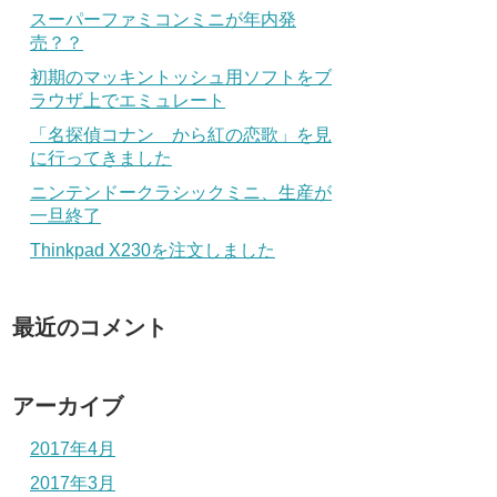
スーパーファミコンミニが年内発
売？？
初期のマッキントッシュ用ソフトをブ
ラウザ上でエミュレート
「名探偵コナン から紅の恋歌」を見
に行ってきました
ニンテンドークラシックミニ、生産が
一旦終了
Thinkpad X230を注文しました
最近のコメント
アーカイブ
2017年4月
2017年3月