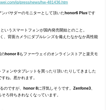
uawei.com/jp/press/news/hw-481436.htm
ンバサダーのモニターとして頂いた
honor6 Plus
です
」というスマートフォンが国内発売開始とのこと。
く、背面カメラにダブルレンズを備えたなかなか高性能
回の
honor 8
もファーウェイのオンラインストアと楽天モ
トフォンやタブレットを買ったり頂いたりしてきました
ですね。惹かれます。
るのですが、
honor 8
に浮気しそうです。
Zenfone3
、
ろそろ待ちきれなくなっています。