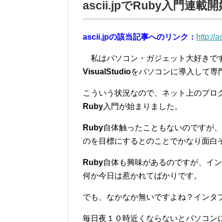
ascii.jpでRuby入門連載
ascii.jpの該当記事へのリンク：
http://
私はパソコン・ガジェット大好きです
VisualStudio
をパソコンに導入して専
こういう状況なので、ネット上のプロ
Ruby
入門が始まりました。
Ruby
自体触ったこともないのですが、
のを目標にするとのことでかなり面白
Ruby
自体も興味があるのですが、イン
何か今日は惹かれてばかりです。
でも、なかなか無いですよね？インタ
毎日夜１０時近くならないとパソコン