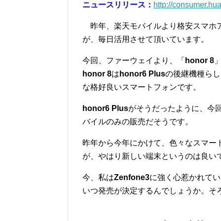
ニュースリリース：
http://consumer.h
昨年、楽天モバイルより格安スマホア
が、毎日活用させて頂いています。
今回、ファーウェイより、「
honor 8
honor 8
は
honor6 Plus
の後継機種らし
な格好良いスマートフォンです。
honor6 Plus
がそうだったように、今
バイルのみの販売だそうです。
昨年から今年にかけて、色々なスマー
が、やはり新しい端末というのは良い
今、私は
Zenfone3
に強く心惹かれてい
いつ発売が決定するんでしょうか。そ