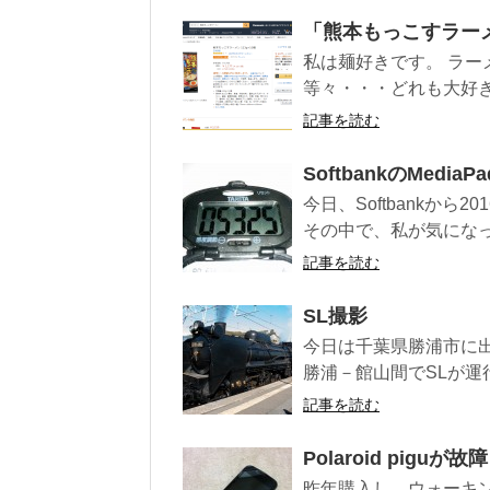
「熊本もっこすラー
私は麺好きです。 ラ
等々・・・どれも大好き
記事を読む
SoftbankのMediaPa
今日、Softbankか
その中で、私が気になったの
記事を読む
SL撮影
今日は千葉県勝浦市に
勝浦－館山間でSLが運
記事を読む
Polaroid piguが故障
昨年購入し、ウォーキン