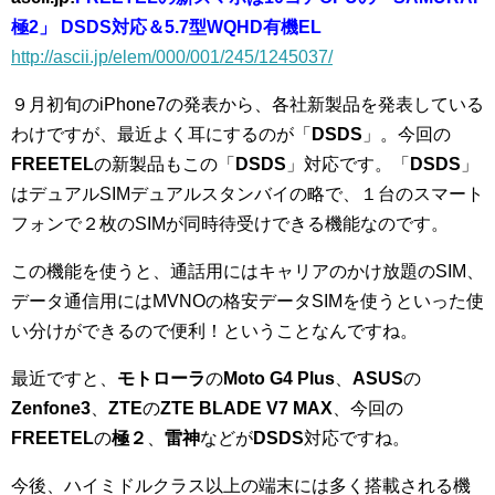
極2」 DSDS対応＆5.7型WQHD有機EL
http://ascii.jp/elem/000/001/245/1245037/
９月初旬のiPhone7の発表から、各社新製品を発表している
わけですが、最近よく耳にするのが「
DSDS
」。今回の
FREETEL
の新製品もこの「
DSDS
」対応です。「
DSDS
」
はデュアルSIMデュアルスタンバイの略で、１台のスマート
フォンで２枚のSIMが同時待受けできる機能なのです。
この機能を使うと、通話用にはキャリアのかけ放題のSIM、
データ通信用にはMVNOの格安データSIMを使うといった使
い分けができるので便利！ということなんですね。
最近ですと、
モトローラ
の
Moto G4 Plus
、
ASUS
の
Zenfone3
、
ZTE
の
ZTE BLADE V7 MAX
、今回の
FREETEL
の
極２
、
雷神
などが
DSDS
対応ですね。
今後、ハイミドルクラス以上の端末には多く搭載される機