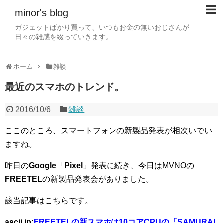
minor's blog
ガジェットばかり買って、いつもお金の無いおじさんが
日々の雑感を綴っていきます。
ホーム
雑談
最近のスマホのトレンド。
2016/10/6
雑談
ここのところ、スマートフォンの新製品発表が相次いでい
ますね。
昨日の
Google
「
Pixel
」発表に続き、今日はMVNOの
FREETEL
の新製品発表会がありました。
該当記事はこちらです。
ascii.jp:
FREETELの新スマホは10コアCPUの「SAMURAI