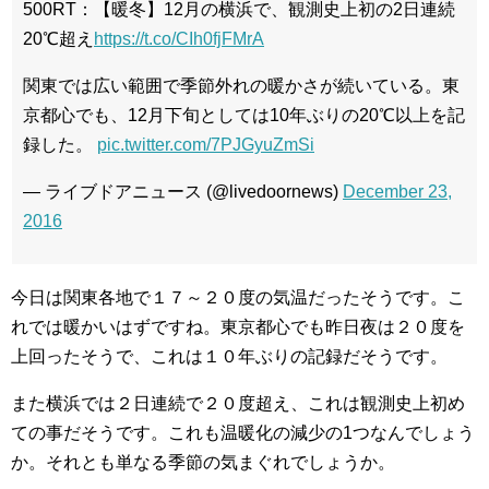
500RT：【暖冬】12月の横浜で、観測史上初の2日連続
20℃超え
https://t.co/CIh0fjFMrA
関東では広い範囲で季節外れの暖かさが続いている。東
京都心でも、12月下旬としては10年ぶりの20℃以上を記
録した。
pic.twitter.com/7PJGyuZmSi
— ライブドアニュース (@livedoornews)
December 23,
2016
今日は関東各地で１７～２０度の気温だったそうです。こ
れでは暖かいはずですね。東京都心でも昨日夜は２０度を
上回ったそうで、これは１０年ぶりの記録だそうです。
また横浜では２日連続で２０度超え、これは観測史上初め
ての事だそうです。これも温暖化の減少の1つなんでしょう
か。それとも単なる季節の気まぐれでしょうか。