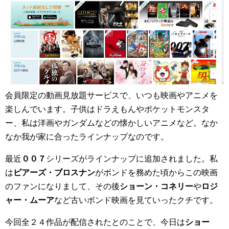
会員限定の動画見放題サービスで、いつも映画やアニメを
楽しんでいます。子供はドラえもんやポケットモンスタ
ー、私は洋画やガンダムなどの懐かしいアニメなど。なか
なか我が家に合ったラインナップなのです。
最近
００７
シリーズがラインナップに追加されました。私
は
ピアーズ・ブロスナン
がボンドを務めた頃からこの映画
のファンになりまして、その後
ショーン・コネリー
や
ロジ
ャー・ムーア
など古いボンド映画を見ていったクチです。
今回全２４作品が配信されたとのことで、今日は
ショー