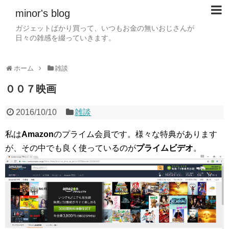
minor's blog
ガジェットばかり買って、いつもお金の無いおじさんが
日々の雑感を綴っていきます。
ホーム
雑談
００７映画
2016/10/10
雑談
私は
Amazon
のプライム会員です。様々な特典があります
が、その中でも良く使っているのが
プライムビデオ
。