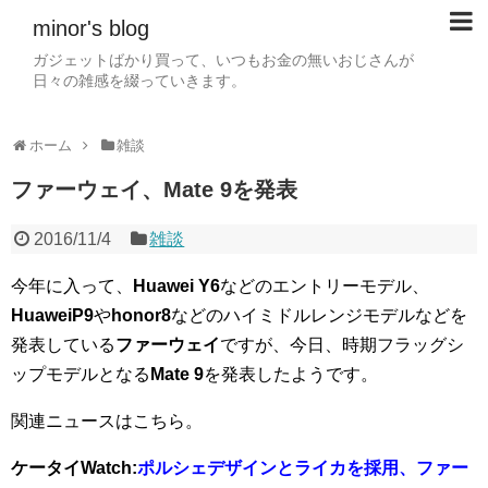
minor's blog
ガジェットばかり買って、いつもお金の無いおじさんが
日々の雑感を綴っていきます。
ホーム
雑談
ファーウェイ、Mate 9を発表
2016/11/4
雑談
今年に入って、
Huawei Y6
などのエントリーモデル、
HuaweiP9
や
honor8
などのハイミドルレンジモデルなどを
発表している
ファーウェイ
ですが、今日、時期フラッグシ
ップモデルとなる
Mate 9
を発表したようです。
関連ニュースはこちら。
ケータイWatch:
ポルシェデザインとライカを採用、ファー