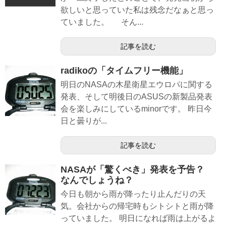
欲しいと思っていた私は残念だなぁと思っ
ていました。 そん...
記事を読む
radikoの「タイムフリー機能」
明日のNASAの木星衛星エウロパに関する
発表、そして明後日のASUSの新製品発表
会を楽しみにしているminorです。 昨日今
日と曇りが...
記事を読む
NASAが「驚くべき」発表を予告？
なんでしょうね？
今日も朝から雨が降ったり止んだりの天
気。会社からの帰宅時もシトシトと雨が降
っていました。 明日になれば雨は上がるよ