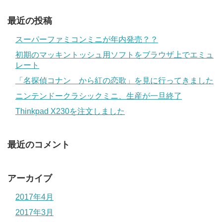
最近の投稿
スーパーファミコンミニが年内発売？？
初期のマッキントッシュ用ソフトをブラウザ上でエミュ
レート
「名探偵コナン から紅の恋歌」を見に行ってきました
ニンテンドークラシックミニ、生産が一旦終了
Thinkpad X230を注文しました
最近のコメント
アーカイブ
2017年4月
2017年3月