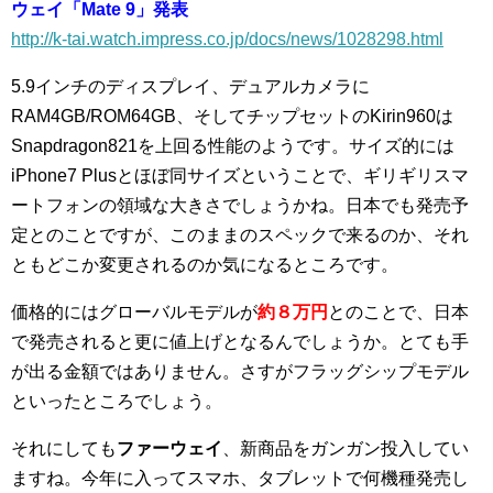
ウェイ「Mate 9」発表
http://k-tai.watch.impress.co.jp/docs/news/1028298.html
5.9インチのディスプレイ、デュアルカメラに
RAM4GB/ROM64GB、そしてチップセットのKirin960は
Snapdragon821を上回る性能のようです。サイズ的には
iPhone7 Plusとほぼ同サイズということで、ギリギリスマ
ートフォンの領域な大きさでしょうかね。日本でも発売予
定とのことですが、このままのスペックで来るのか、それ
ともどこか変更されるのか気になるところです。
価格的にはグローバルモデルが
約８万円
とのことで、日本
で発売されると更に値上げとなるんでしょうか。とても手
が出る金額ではありません。さすがフラッグシップモデル
といったところでしょう。
それにしても
ファーウェイ
、新商品をガンガン投入してい
ますね。今年に入ってスマホ、タブレットで何機種発売し