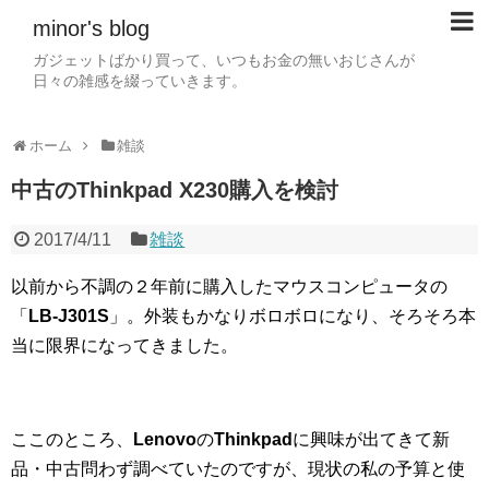
minor's blog
ガジェットばかり買って、いつもお金の無いおじさんが
日々の雑感を綴っていきます。
ホーム
雑談
中古のThinkpad X230購入を検討
2017/4/11
雑談
以前から不調の２年前に購入したマウスコンピュータの
「
LB-J301S
」。外装もかなりボロボロになり、そろそろ本
当に限界になってきました。
ここのところ、
Lenovo
の
Thinkpad
に興味が出てきて新
品・中古問わず調べていたのですが、現状の私の予算と使