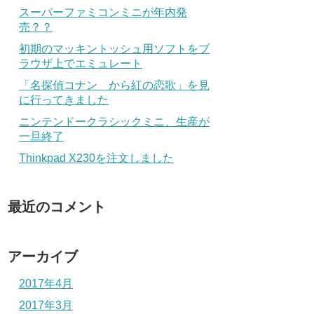
スーパーファミコンミニが年内発
売？？
初期のマッキントッシュ用ソフトをブ
ラウザ上でエミュレート
「名探偵コナン から紅の恋歌」を見
に行ってきました
ニンテンドークラシックミニ、生産が
一旦終了
Thinkpad X230を注文しました
最近のコメント
アーカイブ
2017年4月
2017年3月