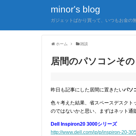
minor's blog
ガジェットばかり買って、いつもお金の
ホーム
雑談
居間のパソコンその
昨日も記事にした居間に置きたい
パソ
色々考えた結果、省スペースデスクト
のではないかと思い、まずはネット通
Dell Inspiron20 3000シリーズ
http://www.dell.com/jp/p/inspiron-20-30