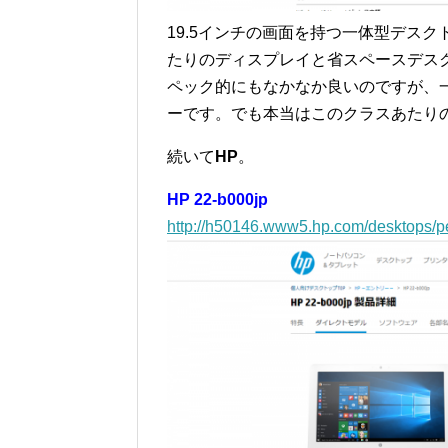
19.5インチの画面を持つ一体型デスク
たりのディスプレイと省スペースデス
ペック的にもなかなか良いのですが、
ーです。でも本当はこのクラスあたり
続いて
HP
。
HP 22-b000jp
http://h50146.www5.hp.com/desktops/p