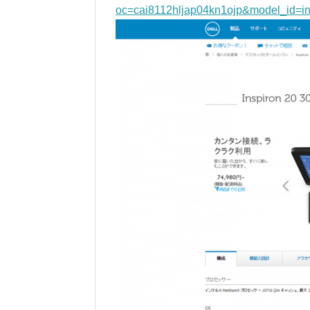
oc=cai8112hljap04kn1ojp&model_id=in