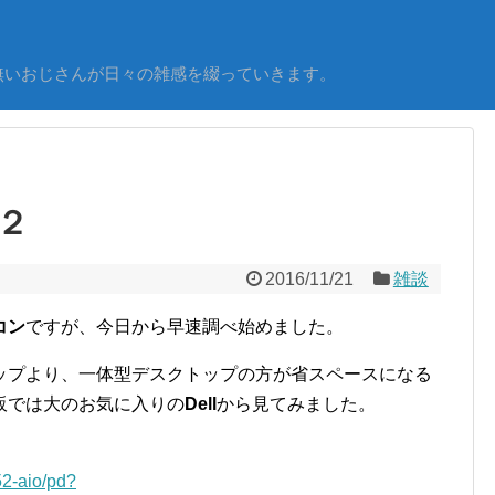
無いおじさんが日々の雑感を綴っていきます。
２
2016/11/21
雑談
コン
ですが、今日から早速調べ始めました。
ップより、一体型デスクトップの方が省スペースになる
販では大のお気に入りの
Dell
から見てみました。
52-aio/pd?