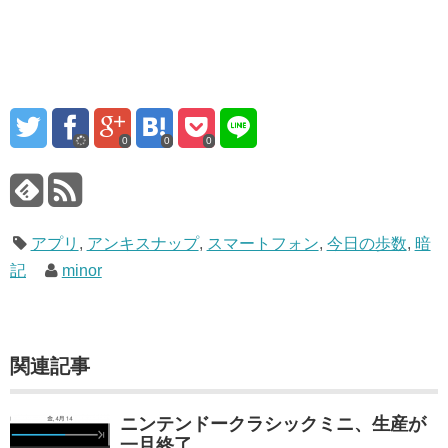
0
0
0
アプリ
,
アンキスナップ
,
スマートフォン
,
今日の歩数
,
暗
記
minor
関連記事
ニンテンドークラシックミニ、生産が
一旦終了