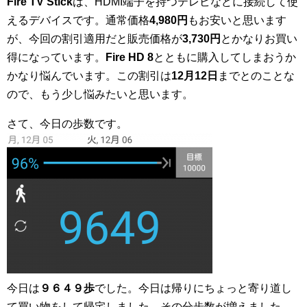
Fire TV Stick
は、HDMI端子を持つテレビなどに接続して使
えるデバイスです。通常価格
4,980円
もお安いと思います
が、今回の割引適用だと販売価格が
3,730円
とかなりお買い
得になっています。
Fire HD 8
とともに購入してしまおうか
かなり悩んでいます。この割引は
12月12日
までとのことな
ので、もう少し悩みたいと思います。
さて、今日の歩数です。
今日は
９６４９歩
でした。今日は帰りにちょっと寄り道し
て買い物をして帰宅しました。その分歩数が増えました。