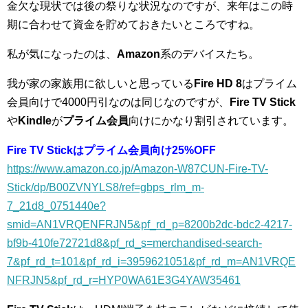
金欠な現状では後の祭りな状況なのですが、来年はこの時
期に合わせて資金を貯めておきたいところですね。
私が気になったのは、
Amazon
系のデバイスたち。
我が家の家族用に欲しいと思っている
Fire HD 8
はプライム
会員向けで4000円引なのは同じなのですが、
Fire TV Stick
や
Kindle
が
プライム会員
向けにかなり割引されています。
Fire TV Stickはプライム会員向け25%OFF
https://www.amazon.co.jp/Amazon-W87CUN-Fire-TV-
Stick/dp/B00ZVNYLS8/ref=gbps_rlm_m-
7_21d8_0751440e?
smid=AN1VRQENFRJN5&pf_rd_p=8200b2dc-bdc2-4217-
bf9b-410fe72721d8&pf_rd_s=merchandised-search-
7&pf_rd_t=101&pf_rd_i=3959621051&pf_rd_m=AN1VRQE
NFRJN5&pf_rd_r=HYP0WA61E3G4YAW35461