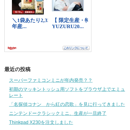
最近の投稿
スーパーファミコンミニが年内発売？？
初期のマッキントッシュ用ソフトをブラウザ上でエミュ
レート
「名探偵コナン から紅の恋歌」を見に行ってきました
ニンテンドークラシックミニ、生産が一旦終了
Thinkpad X230を注文しました