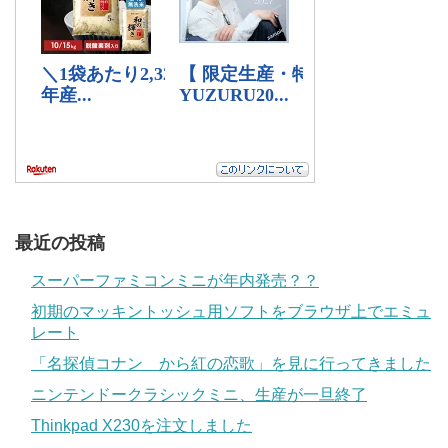
最近の投稿
スーパーファミコンミニが年内発売？？
初期のマッキントッシュ用ソフトをブラウザ上でエミュ
レート
「名探偵コナン から紅の恋歌」を見に行ってきました
ニンテンドークラシックミニ、生産が一旦終了
Thinkpad X230を注文しました