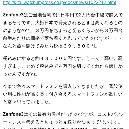
http://k-tai.watch.impress.co.jp/docs/news/1022212.html
Zenfone3
はご当地台湾では日本円で2万円台中盤で購入で
きるそうです。大抵日本で発売されるときは高くなるもの
のようなので、３万円をちょっと切るくらいから３万円台
前半あたりの価格で落ち着くと思っていたのですが・・・
なんと蓋を開けてみたら税抜３９，８００円。
税込みにすると約４３，０００円です。うーん、高い。高
すぎます。せめて税込みで４万円を切ってくれたら嬉しか
ったんですがね。
今まで色々スマートフォンを購入してきましたが、普段使
い用に性能が高く長く付き合えるスマートフォンが欲しい
と常々思っていました。
Zenfone3
はその最有力候補だったのですが、コストパフォ
ーマンスを考えるとちょっと見送りかなぁって思います。