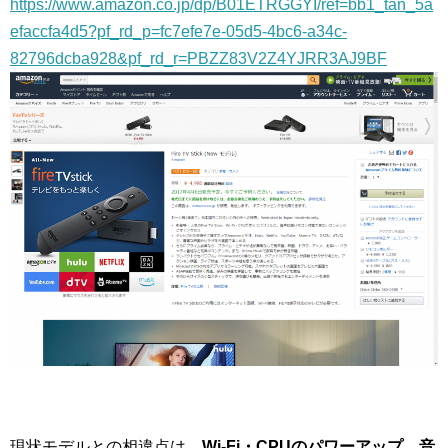
https://www.amazon.co.jp/dp/B01ETRGGYI/ref=bb1_tan_5a
efaccfa4d5?pf_rd_p=fc7efe7e-05d5-4bc6-a34c-
82796dcba928&pf_rd_r=PBZZ83V2Z4YJRR3AJ9BF
現状モデルとの相違点は、
Wi-Fi・CPUのパワーアップ
、
音