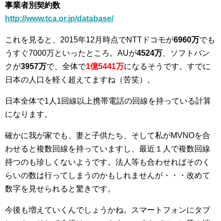
事業者別契約数
http://www.tca.or.jp/database/
これを見ると、2015年12月時点でNTTドコモが
6960万
でも
うすぐ7000万といったところ。AUが
4524万
、ソフトバン
クが
3957万
で、全体で
1億5441万
になるそうです。すでに
日本の人口を軽く超えてますね（苦笑）。
日本全体で1人1回線以上携帯電話の回線を持っている計算
になります。
確かに我が家でも、妻と子供たち、そして私がMVNOを合
わせると複数回線を持っていますし、最近１人で複数回線
持つのも珍しくないようです。法人等も合わせればそのく
らいの数は行ってしまうのかもしれませんが・・・改めて
数字を見せられると驚きです。
今後も増えていくんでしょうかね。スマートフォンにタブ