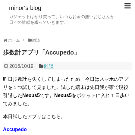
minor's blog
ガジェットばかり買って、いつもお金の無いおじさんが
日々の雑感を綴っていきます。
ホーム
雑談
歩数計アプリ「Accupedo」
2016/10/19
雑談
昨日歩数計を失くしてしまったため、今日はスマホのアプ
リを１つ試して見ました。試した端末は先日我が家で現役
引退した
Nexus5
です。
Nexus5
をポケットに入れ１日歩い
てみました。
本日試したアプリはこちら。
Accupedo