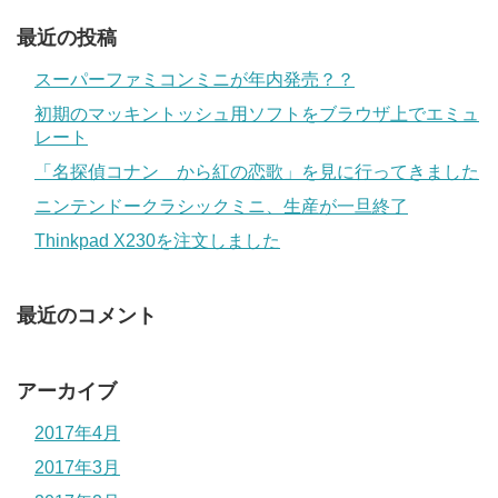
最近の投稿
スーパーファミコンミニが年内発売？？
初期のマッキントッシュ用ソフトをブラウザ上でエミュ
レート
「名探偵コナン から紅の恋歌」を見に行ってきました
ニンテンドークラシックミニ、生産が一旦終了
Thinkpad X230を注文しました
最近のコメント
アーカイブ
2017年4月
2017年3月