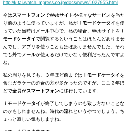
http://k-tai.watch.impress.co.jp/docs/news/1027955.html
今は
スマートフォン
でWebサイトや様々なサービスを当た
り前のように使っていますが、私が
ｉモードケータイ
を使
っていた当時はメール中心で、私の場合、Webサイトを
ｉ
モードケータイ
で閲覧するということはほとんどありませ
んでし、アプリを使うこともほぼありませんでした。それ
でも外でメールが使えるだけでかなり便利だったんですよ
ね。
私の周りを見ても、３年ほど前までは
ｉモードケータイ
を
含むガラケーの割合の方が多かったのですが、ここ２年ほ
どで全員が
スマートフォン
に移行しています。
ｉモードケータイ
が終了してしまうのも致し方ないことな
のかもしれませんね。時代の流れというやつでしょう。ち
ょっと寂しい気もしますね。