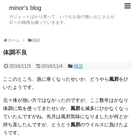
minor's blog
ガジェットばかり買って、いつもお金の無いおじさんが
日々の雑感を綴っていきます。
ホーム
雑談
体調不良
2016/11/3
2016/11/4
雑談
ここのところ、急に寒くなったせいか、どうやら
風邪
をひ
いたようです。
元々体が強い方ではなかったのですが、ここ数年はかなり
体調に気を使ってきたせいか、
風邪
も滅多にひかなくなっ
ていたんですがね。先月は風邪気味になりましたが何とか
持ち直したんですが、とうとう
風邪
のウイルスに負けたよ
うです。