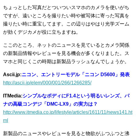
ちょっとした写真だとついついスマホのカメラを使いがち
ですが、遠いところを撮りたい時や被写体に寄った写真を
撮りたい時に重宝してます。この辺りはやはり光学ズーム
が効くデジカメが役に立ちますね。
ここのところ、ネットのニュースを見ているとカメラ関係
の新製品情報やレビューを見る機会が多くなりました。ス
マホと同じくこの時期は新製品ラッシュなんでしょうか。
Ascii.jp:
ニコン、エントリーモデル「ニコン D5600」発表
http://ascii.jp/elem/000/001/266/1266285/
ITMedia:
シンプルなボディにF1.4という明るいレンズ、パ
ナの高級コンデジ「DMC-LX9」の実力は？
http://www.itmedia.co.jp/lifestyle/articles/1611/11/news141.ht
ml
新製品のニュースやレビューを見ると物欲がふつふつと沸