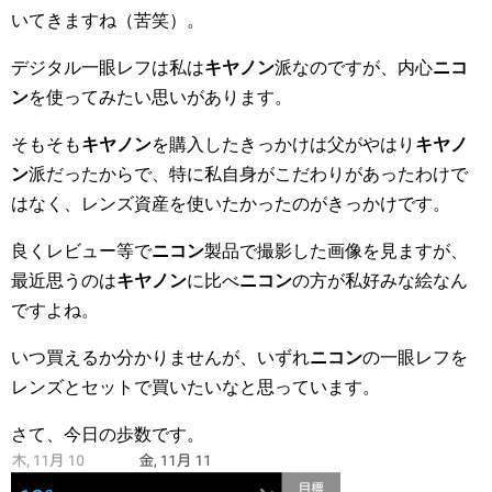
いてきますね（苦笑）。
デジタル一眼レフは私は
キヤノン
派なのですが、内心
ニコ
ン
を使ってみたい思いがあります。
そもそも
キヤノン
を購入したきっかけは父がやはり
キヤノ
ン
派だったからで、特に私自身がこだわりがあったわけで
はなく、レンズ資産を使いたかったのがきっかけです。
良くレビュー等で
ニコン
製品で撮影した画像を見ますが、
最近思うのは
キヤノン
に比べ
ニコン
の方が私好みな絵なん
ですよね。
いつ買えるか分かりませんが、いずれ
ニコン
の一眼レフを
レンズとセットで買いたいなと思っています。
さて、今日の歩数です。