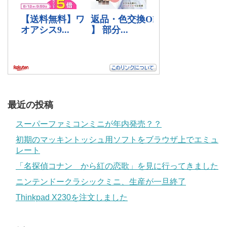
最近の投稿
スーパーファミコンミニが年内発売？？
初期のマッキントッシュ用ソフトをブラウザ上でエミュ
レート
「名探偵コナン から紅の恋歌」を見に行ってきました
ニンテンドークラシックミニ、生産が一旦終了
Thinkpad X230を注文しました