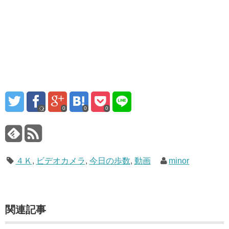
0
0
0
４Ｋ
,
ビデオカメラ
,
今日の歩数
,
動画
minor
関連記事