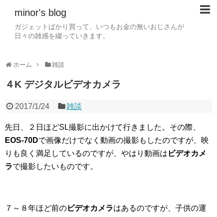
minor's blog
ガジェットばかり買って、いつもお金の無いおじさんが
日々の雑感を綴っていきます。
ホーム
雑談
４K デジタルビデオカメラ
2017/1/24
雑談
先日、２日ほどSL撮影に出かけて行きました。その際、
EOS-70D
で画像だけでなく動画の撮影もしたのですが、映
りも良く満足しているのですが、やはり動画は
ビデオカメ
ラ
で撮影したいものです。
７～８年ほど前の
ビデオカメラ
はあるのですが、子供の運