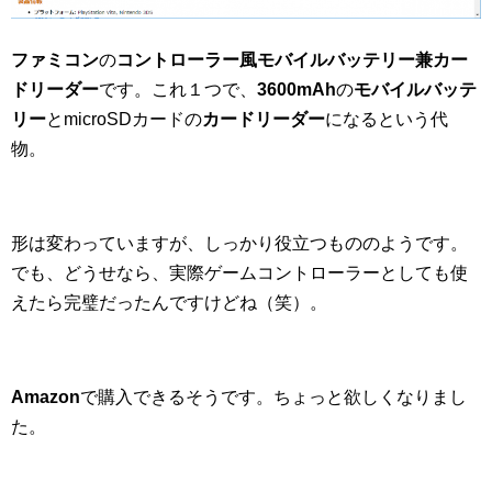
ファミコン
の
コントローラー
風
モバイルバッテリー
兼
カー
ドリーダー
です。これ１つで、
3600mAh
の
モバイルバッテ
リー
とmicroSDカードの
カードリーダー
になるという代
物。
形は変わっていますが、しっかり役立つもののようです。
でも、どうせなら、実際ゲームコントローラーとしても使
えたら完璧だったんですけどね（笑）。
Amazon
で購入できるそうです。ちょっと欲しくなりまし
た。