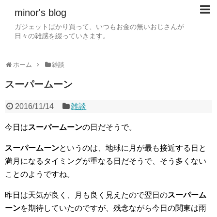
minor's blog
ガジェットばかり買って、いつもお金の無いおじさんが
日々の雑感を綴っていきます。
ホーム
雑談
スーパームーン
2016/11/14
雑談
今日は
スーパームーン
の日だそうで。
スーパームーン
というのは、地球に月が最も接近する日と
満月になるタイミングが重なる日だそうで、そう多くない
ことのようですね。
昨日は天気が良く、月も良く見えたので翌日の
スーパーム
ーン
を期待していたのですが、残念ながら今日の関東は雨