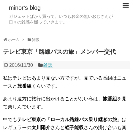
minor's blog
ガジェットばかり買って、いつもお金の無いおじさんが
日々の雑感を綴っていきます。
ホーム
雑談
テレビ東京「路線バスの旅」メンバー交代
2016/11/30
雑談
私はテレビはあまり見ない方ですが、見ている番組はニュ
ースと
旅番組
くらいです。
あまり遠方に旅行に出かけることがない私は、
旅番組
を見
て楽しんでいます。
中でも
テレビ東京
の「
ローカル路線バス乗り継ぎの旅
」は
レギュラーの
太川陽介
さんと
蛭子能収
さんの掛け合いも楽