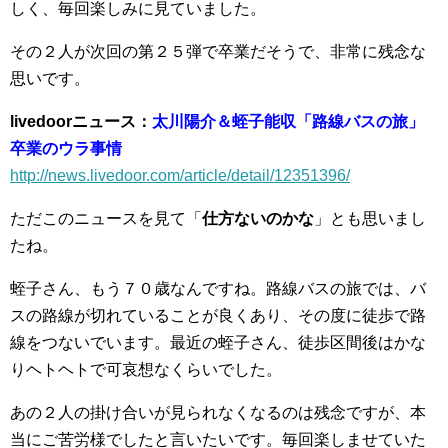
しく、毎回楽しみに見ていました。
その２人が次回の第２５弾で卒業だそうで、非常に残念な
思いです。
livedoorニュース：
太川陽介＆蛭子能収「路線バスの旅」
卒業のウラ事情
http://news.livedoor.com/article/detail/12351396/
ただこのニュースを見て「
仕方ないのかな
」とも思いまし
たね。
蛭子さん、もう７０歳なんですね。路線バスの旅では、バ
スの路線が切れていることが良くあり、その度に徒歩で路
線をつないでいます。最近の蛭子さん、徒歩区間後はかな
りヘトヘトで可哀想なくらいでした。
あの２人の掛け合いが見られなくなるのは残念ですが、本
当にご苦労様でしたと言いたいです。毎回楽しませていた