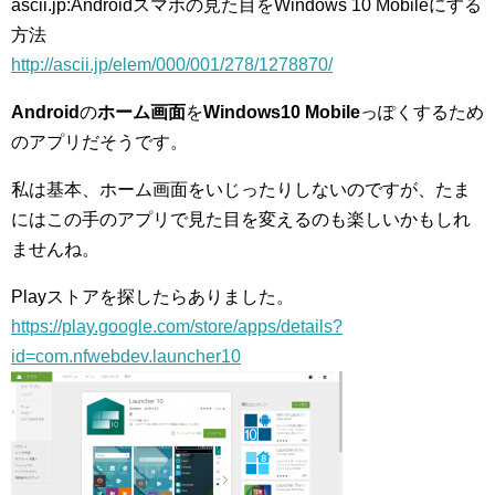
ascii.jp:Androidスマホの見た目をWindows 10 Mobileにする
方法
http://ascii.jp/elem/000/001/278/1278870/
Android
の
ホーム画面
を
Windows10 Mobile
っぽくするため
のアプリだそうです。
私は基本、ホーム画面をいじったりしないのですが、たま
にはこの手のアプリで見た目を変えるのも楽しいかもしれ
ませんね。
Playストアを探したらありました。
https://play.google.com/store/apps/details?
id=com.nfwebdev.launcher10