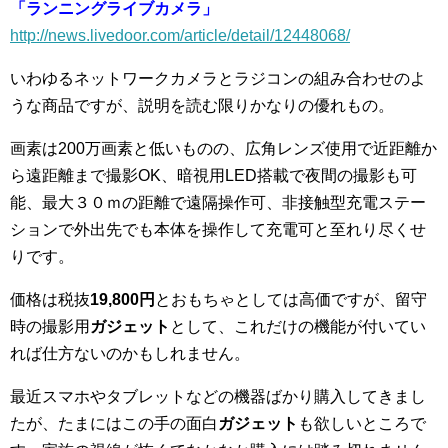
「ランニングライブカメラ」
http://news.livedoor.com/article/detail/12448068/
いわゆるネットワークカメラとラジコンの組み合わせのよ
うな商品ですが、説明を読む限りかなりの優れもの。
画素は200万画素と低いものの、広角レンズ使用で近距離か
ら遠距離まで撮影OK、暗視用LED搭載で夜間の撮影も可
能、最大３０ｍの距離で遠隔操作可、非接触型充電ステー
ションで外出先でも本体を操作して充電可と至れり尽くせ
りです。
価格は税抜
19,800円
とおもちゃとしては高価ですが、留守
時の撮影用
ガジェット
として、これだけの機能が付いてい
れば仕方ないのかもしれません。
最近スマホやタブレットなどの機器ばかり購入してきまし
たが、たまにはこの手の面白
ガジェット
も欲しいところで