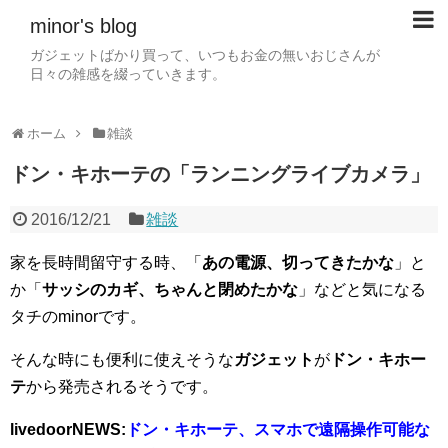
minor's blog
ガジェットばかり買って、いつもお金の無いおじさんが
日々の雑感を綴っていきます。
ホーム
雑談
ドン・キホーテの「ランニングライブカメラ」
2016/12/21
雑談
家を長時間留守する時、「
あの電源、切ってきたかな
」と
か「
サッシのカギ、ちゃんと閉めたかな
」などと気になる
タチのminorです。
そんな時にも便利に使えそうな
ガジェット
が
ドン・キホー
テ
から発売されるそうです。
livedoorNEWS:
ドン・キホーテ、スマホで遠隔操作可能な