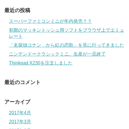
最近の投稿
スーパーファミコンミニが年内発売？？
初期のマッキントッシュ用ソフトをブラウザ上でエミュ
レート
「名探偵コナン から紅の恋歌」を見に行ってきました
ニンテンドークラシックミニ、生産が一旦終了
Thinkpad X230を注文しました
最近のコメント
アーカイブ
2017年4月
2017年3月