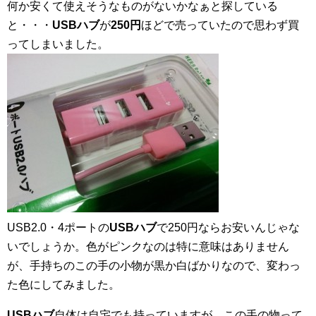
何か安くて使えそうなものがないかなぁと探している
と・・・
USBハブ
が
250円
ほどで売っていたので思わず買
ってしまいました。
USB2.0・4ポートの
USBハブ
で250円ならお安いんじゃな
いでしょうか。色がピンクなのは特に意味はありません
が、手持ちのこの手の小物が黒か白ばかりなので、変わっ
た色にしてみました。
USBハブ
自体は自宅でも持っていますが、この手の物って