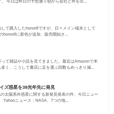
。 今日は昨日の予想通り朝から会社と外を出...
して購入したhonor8ですが、日々メイン端末として
onor8に新色が追加、販売開始さ...
って雑誌や小説を見てきました。最近はAmazonで本
多く、こうして書店に足を運ぶ回数もめっきり減...
サイズ惑星を39光年先に発見
Aの太陽系外惑星に関する新発見発表の件。今日ニュー
ahooニュース：NASA、7つの地...