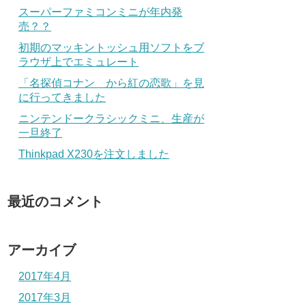
スーパーファミコンミニが年内発
売？？
初期のマッキントッシュ用ソフトをブ
ラウザ上でエミュレート
「名探偵コナン から紅の恋歌」を見
に行ってきました
ニンテンドークラシックミニ、生産が
一旦終了
Thinkpad X230を注文しました
最近のコメント
アーカイブ
2017年4月
2017年3月