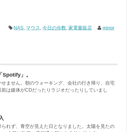
NAS
,
マウス
,
今日の歩数
,
家電量販店
minor
potify」。
かせません。朝のウォーキング、会社の行き帰り、自宅
以前は媒体がCDだったりラジオだったりしていまし
入
降られず、青空が見えた日となりました。太陽を見たの