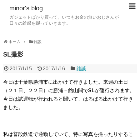
minor's blog
ガジェットばかり買って、いつもお金の無いおじさんが
日々の雑感を綴っていきます。
ホーム
雑談
SL撮影
2017/1/15
2017/1/16
雑談
今日は千葉県勝浦市に出かけて行きました。来週の土日
（２１日、２２日）に勝浦－館山間で
SL
が運行されます。
今日は試運転が行われると聞いて、はるばる出かけて行き
ました。
私は普段鉄道で通勤していて、特に写真を撮ったりするこ