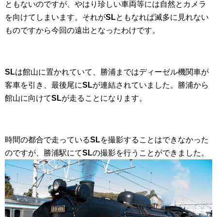
ともないのですが、やはり珍しい車両等には自然とカメラ
を向けてしまいます。それが
SL
ともなれば滅多に見れない
ものですから今回の遠出となったわけです。
SL
は館山に置かれていて、勝浦まではディーゼル機関車が
客車を引き、最後尾に
SL
が連結されていました。勝浦から
館山に向けて
SL
が走ることになります。
時間の都合で走っている
SL
を撮影することはできなかった
のですが、勝浦駅にて
SL
の撮影を行うことができました。