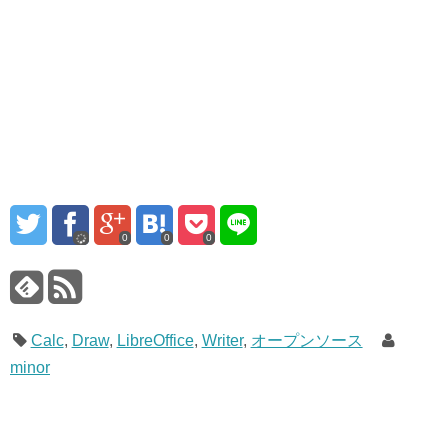
0
0
0
Calc
,
Draw
,
LibreOffice
,
Writer
,
オープンソース
minor