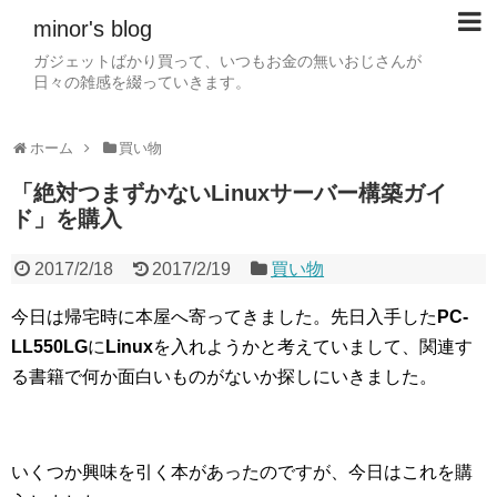
minor's blog
ガジェットばかり買って、いつもお金の無いおじさんが
日々の雑感を綴っていきます。
ホーム
買い物
「絶対つまずかないLinuxサーバー構築ガイ
ド」を購入
2017/2/18
2017/2/19
買い物
今日は帰宅時に本屋へ寄ってきました。先日入手した
PC-
LL550LG
に
Linux
を入れようかと考えていまして、関連す
る書籍で何か面白いものがないか探しにいきました。
いくつか興味を引く本があったのですが、今日はこれを購